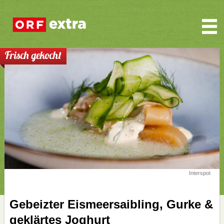
Frisch gekocht
Interspot
Gebeizter Eismeersaibling, Gurke &
geklärtes Joghurt