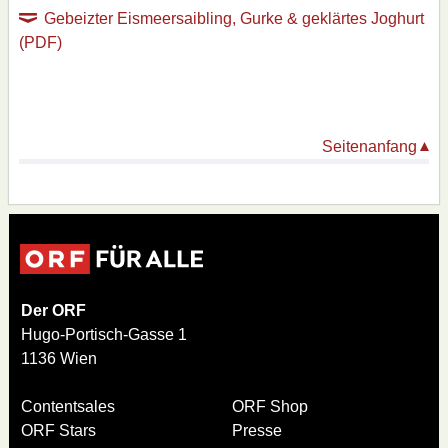
Gebeizter Eismeersaibling, Gurke & geklärtes Joghurt
(PDF)
Seitenanfang
Der ORF
Hugo-Portisch-Gasse 1
1136 Wien
Contentsales
ORF Shop
ORF Stars
Presse