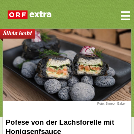
Silvia kocht
Foto: Simeon Baker
Pofese von der Lachsforelle mit
Honigsenfsauce