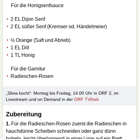
Für die Honigsenfsauce
2 EL Dijon Senf
2 EL süßer Senf (Kremser od. Händelmeier)
½ Orange (Saft und Abrieb)
1 EL Dill
1 TL Honig
Für die Garnitur
Radieschen-Rosen
„Silvia kocht“: Montag bis Freitag, 14.00 Uhr in ORF 2, im
Livestream und on Demand in der
ORF TVthek
.
Zubereitung
1.
Für die Radieschen-Rosen zuerst die Radieschen in
hauchdünne Scheiben schneiden oder ganz dünn
hobeln, leicht überlappend in einer Linie auf ein Brett