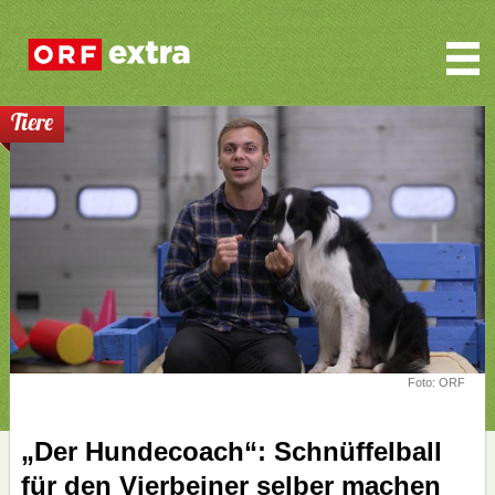
Tiere
Foto: ORF
„Der Hundecoach“: Schnüffelball
für den Vierbeiner selber machen