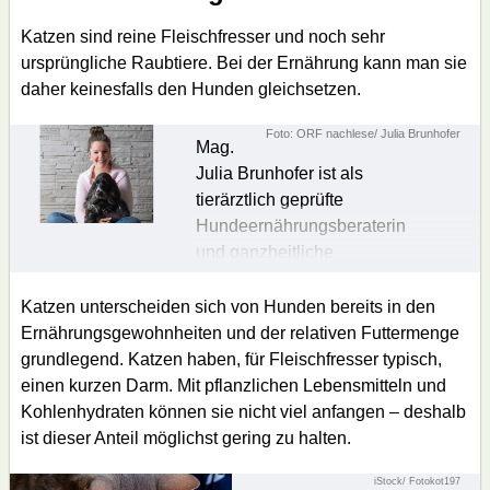
Katzen sind reine Fleischfresser und noch sehr
ursprüngliche Raubtiere. Bei der Ernährung kann man sie
daher keinesfalls den Hunden gleichsetzen.
Foto: ORF nachlese/ Julia Brunhofer
Mag.
Julia Brunhofer ist als
tierärztlich geprüfte
Hundeernährungsberaterin
und ganzheitliche
Katzenernährungsberaterin
jeden 2. Sonntag im Monat
Katzen unterscheiden sich von Hunden bereits in den
(ab 14.00 Uhr) auf Radio
Ernährungsgewohnheiten und der relativen Futtermenge
Vorarlberg und 1x
grundlegend. Katzen haben, für Fleischfresser typisch,
monatlich auf Radio
einen kurzen Darm. Mit pflanzlichen Lebensmitteln und
Kärnten am Nachmittag
Kohlenhydraten können sie nicht viel anfangen – deshalb
(„Tier und wir“
ist dieser Anteil möglichst gering zu halten.
ab 14.00 Uhr) zu hören.
iStock/ Fotokot197