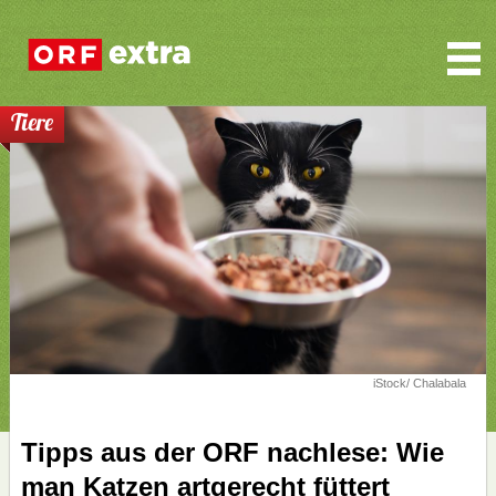
Tiere
iStock/ Chalabala
Tipps aus der ORF nachlese: Wie
man Katzen artgerecht füttert