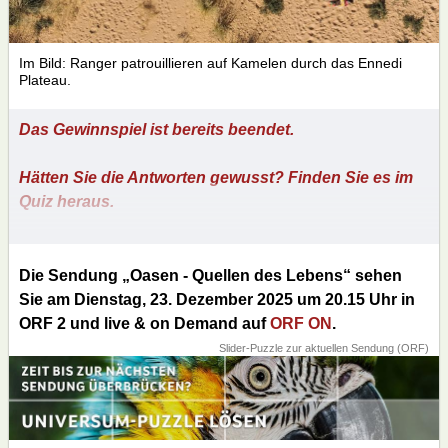
Im Bild: Ranger patrouillieren auf Kamelen durch das Ennedi
Plateau.
Das Gewinnspiel ist bereits beendet.
Hätten Sie die Antworten gewusst? Finden Sie es im
Quiz heraus.
Die Sendung „Oasen - Quellen des Lebens“ sehen
Sie am Dienstag, 23. Dezember 2025 um 20.15 Uhr in
ORF 2 und live & on Demand auf
ORF ON
.
Slider-Puzzle zur aktuellen Sendung (ORF)