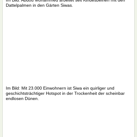
Im Bild: Abdou Mohammed arbeitet seit Kindesbeinen mit den
Dattelpalmen in den Gärten Siwas.
Im Bild: Mit 23.000 Einwohnern ist Siwa ein quirliger und
geschichtsträchtiger Hotspot in der Trockenheit der scheinbar
endlosen Dünen.