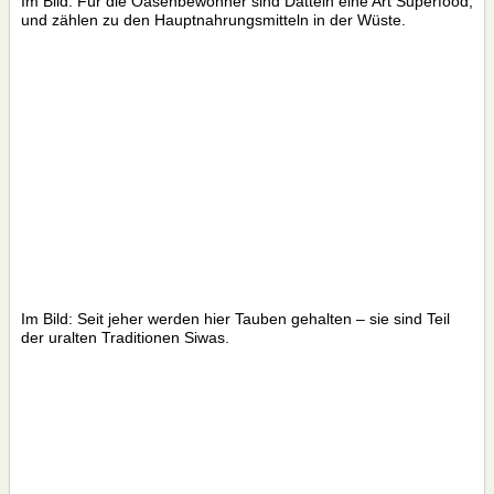
Im Bild: Für die Oasenbewohner sind Datteln eine Art Superfood,
und zählen zu den Hauptnahrungsmitteln in der Wüste.
Im Bild: Seit jeher werden hier Tauben gehalten – sie sind Teil
der uralten Traditionen Siwas.