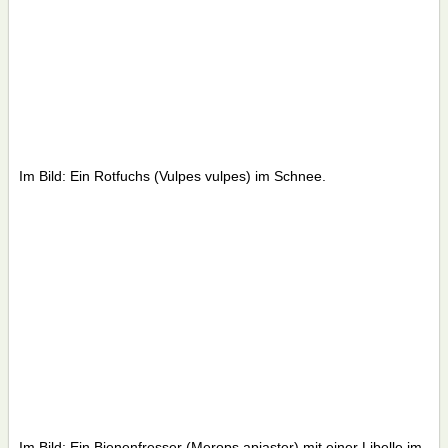
Im Bild: Ein Rotfuchs (Vulpes vulpes) im Schnee.
Im Bild: Ein Bienenfresser (Merops apiaster) mit einer Libelle im