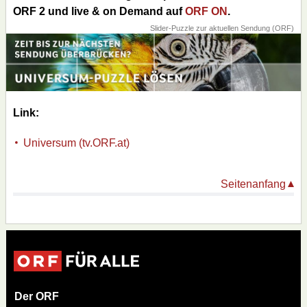
ORF 2 und live & on Demand auf
ORF ON
.
Slider-Puzzle zur aktuellen Sendung (ORF)
Link:
Universum (tv.ORF.at)
Seitenanfang
Der ORF