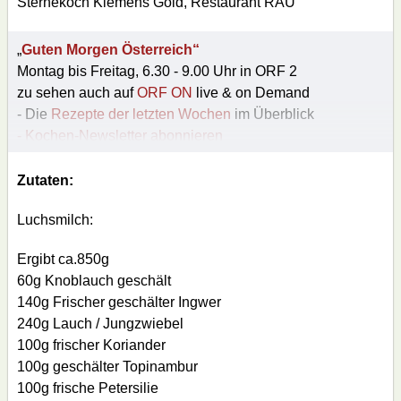
Sternekoch Klemens Gold, Restaurant RAU
„
Guten Morgen Österreich“
Montag bis Freitag, 6.30 - 9.00 Uhr in ORF 2
zu sehen auch auf
ORF ON
live & on Demand
- Die
Rezepte der letzten Wochen
im Überblick
- Kochen-Newsletter abonnieren
Zutaten:
Luchsmilch:
Ergibt ca.850g
60g Knoblauch geschält
140g Frischer geschälter Ingwer
240g Lauch / Jungzwiebel
100g frischer Koriander
100g geschälter Topinambur
100g frische Petersilie