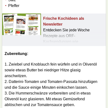
Pfeffer
Frische Kochideen als
Newsletter
Entdecken Sie jede Woche
Rezepte aus ORF-
Kochsendungen wie
"Silvia kocht“, „Guten
Morgen Österreich“ oder
Zubereitung:
„Studio 2“.
Zwiebel und Knoblauch fein würfeln und in Olivenöl
- Hier Newsletter
sowie etwas Butter bei niedriger Hitze glasig
abonnieren
anschwitzen.
Datterini-Tomaten und Tomaten-Passata hinzufügen
und die Sauce einige Minuten einkochen lassen.
Die Hummerschwänze vorbereiten und in etwas
Olivenöl kurz glasieren. Mit etwas Gemüsefond
ablöschen und zur Tomatensauce geben.