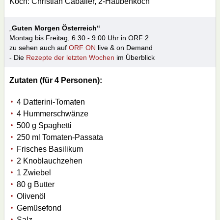
Koch: Christian Cabalier, 2-Haubenkoch
„
Guten Morgen Österreich“
Montag bis Freitag, 6.30 - 9.00 Uhr in ORF 2
zu sehen auch auf
ORF ON
live & on Demand
- Die
Rezepte der letzten Wochen
im Überblick
Zutaten
(für 4 Personen):
4 Datterini-Tomaten
4 Hummerschwänze
500 g Spaghetti
250 ml Tomaten-Passata
Frisches Basilikum
2 Knoblauchzehen
1 Zwiebel
80 g Butter
Olivenöl
Gemüsefond
Salz