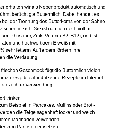
ter erhalten wir als Nebenprodukt automatisch und
ühmt berüchtigte Buttermilch. Dabei handelt es
ie bei der Trennung des Butterkorns von der Sahne
z schön in sich: Sie ist nämlich noch voll mit
ium, Phosphor, Zink, Vitamin B2, B12), und ist
raten und hochwertigem Eiweiß mit
1 % sehr fettarm. Außerdem fördern ihre
ien die Verdauung.
, frischen Geschmack fügt die Buttermilch vielen
hinzu, es gibt dafür dutzende Rezepte im Internet.
gen zu ihrer Verwendung:
ert trinken
m Beispiel in Pancakes, Muffins oder Brot -
 werden die Teige sagenhaft locker und weich
nderen Marinaden verwenden
der zum Panieren einsetzen