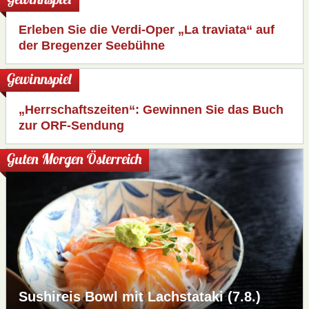
Gewinnspiel
Erleben Sie die Verdi-Oper „La traviata“ auf
der Bregenzer Seebühne
Gewinnspiel
„Herrschaftszeiten“: Gewinnen Sie das Buch
zur ORF-Sendung
Guten Morgen Österreich
Sushireis Bowl mit Lachstataki (7.8.)