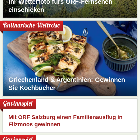
Ihr Wetterfoto fürs ORF-Fernsehen
einschicken
Kulinarische Weltreise
Griechenland & Argentinien: Gewinnen
Sie Kochbücher
Gewinnspiel
Mit ORF Salzburg einen Familienausflug in
Filzmoos gewinnen