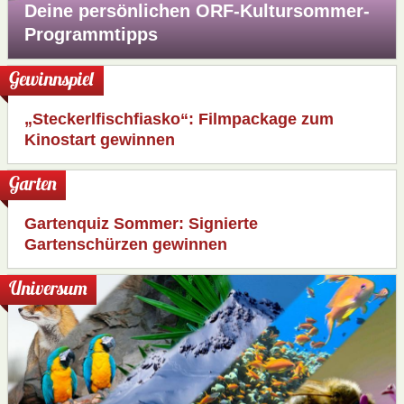
Deine persönlichen ORF-Kultursommer-
Programmtipps
Gewinnspiel
„Steckerlfischfiasko“: Filmpackage zum
Kinostart gewinnen
Garten
Gartenquiz Sommer: Signierte
Gartenschürzen gewinnen
Universum