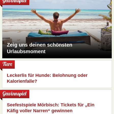
Gewinnspiel
Zeig uns deinen schönsten
Urlaubsmoment
Tiere
Leckerlis für Hunde: Belohnung oder
Kalorienfalle?
Gewinnspiel
Seefestspiele Mörbisch: Tickets für „Ein
Käfig voller Narren“ gewinnen