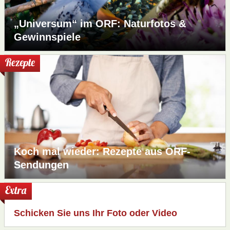
„Universum“ im ORF: Naturfotos &
Gewinnspiele
Rezepte
Koch mal wieder: Rezepte aus ORF-
Sendungen
Extra
Schicken Sie uns Ihr Foto oder Video