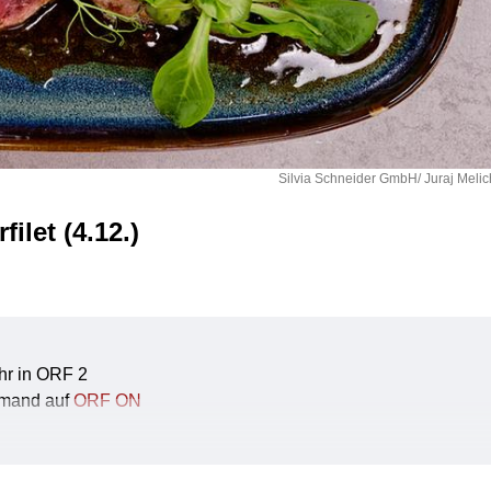
Silvia Schneider GmbH/ Juraj Melic
ilet (4.12.)
hr in ORF 2
emand auf
ORF ON