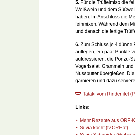
5.
Für die Trüffelmiso die f
Weißwein und dem Süßwein 
haben. Im Anschluss die Mi
feinmixen. Während dem Mix
und danach die fertige Trüff
6.
Zum Schluss je 4 dünne R
auflegen, ein paar Punkte 
aufdressieren, die Ponzu-S
Vogerlsalat, Grammeln und f
Nussbutter übergießen. Die 
garnieren und dazu serviere
Tataki vom Rinderfilet (
Links:
Mehr Rezepte aus ORF-
Silvia kocht (tv.ORF.at)
Silvia Schneider (Website