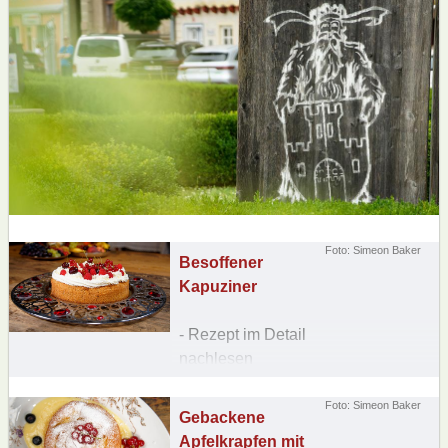
Foto: Simeon Baker
Besoffener
Kapuziner
- Rezept im Detail
nachlesen
Foto: Simeon Baker
Gebackene
Apfelkrapfen mit