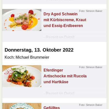
nachlesen
Foto: Simeon Baker
Dry Aged Schwein
mit Kürbiscreme, Kraut
und Essig-Erdbeeren
- Rezept im Detail
nachlesen
Donnerstag,
13. Oktober
2022
Koch: Michael Brummeier
Foto: Simeon Baker
Eferdinger
Artischocke mit Rucola
und Hartkäse
- Rezept im Detail
nachlesen
Foto: Simeon Baker
Gefülltes