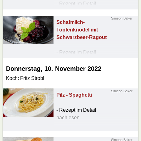
- Rezept im Detail
nachlesen
Simeon Baker
Schafmilch-
Topfenknödel mit
Schwarzbeer-Ragout
- Rezept im Detail
nachlesen
Donnerstag, 10
. November 2022
Koch: Fritz Strobl
Simeon Baker
Pilz - Spaghetti
- Rezept im Detail
nachlesen
Simeon Baker