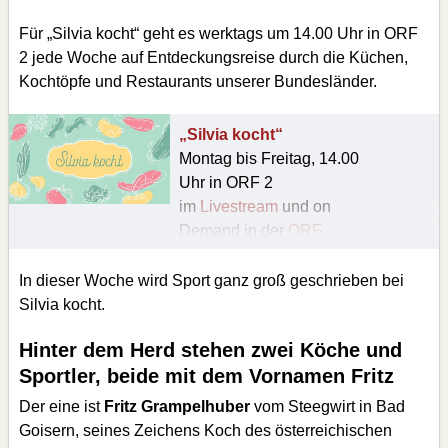
Für „Silvia kocht“ geht es werktags um 14.00 Uhr in ORF
2 jede Woche auf Entdeckungsreise durch die Küchen,
Kochtöpfe und Restaurants unserer Bundesländer.
„Silvia kocht“
Montag bis Freitag, 14.00
Uhr in ORF 2
im
Livestream
und on
Demand in der
ORF
TVthek
In dieser Woche wird Sport ganz groß geschrieben bei
Silvia kocht.
Hinter dem Herd stehen zwei Köche und
Sportler, beide mit dem Vornamen Fritz
Der eine ist
Fritz Grampelhuber
vom Steegwirt in Bad
Goisern, seines Zeichens Koch des österreichischen