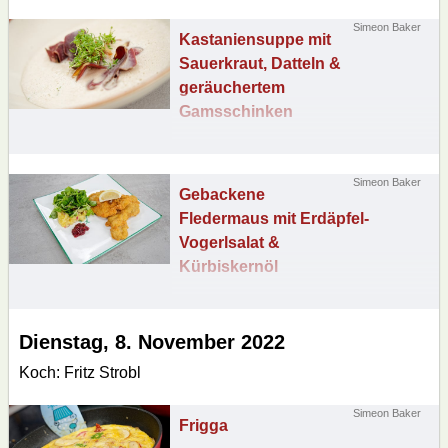
Simeon Baker
Kastaniensuppe mit
Sauerkraut, Datteln &
geräuchertem
Gamsschinken
- Rezept im Detail
nachlesen
Simeon Baker
Gebackene
Fledermaus mit Erdäpfel-
Vogerlsalat &
Kürbiskernöl
- Rezept im Detail
nachlesen
Dienstag, 8. November 2022
Koch: Fritz Strobl
Simeon Baker
Frigga