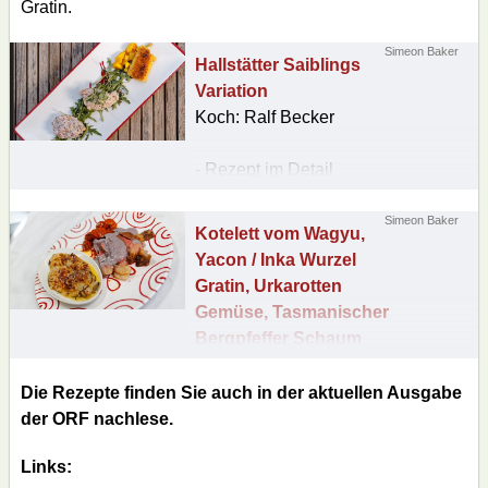
Gratin.
Simeon Baker
Hallstätter Saiblings
Variation
Koch: Ralf Becker
- Rezept im Detail
nachlesen
Simeon Baker
Kotelett vom Wagyu,
Yacon / Inka Wurzel
Gratin, Urkarotten
Gemüse, Tasmanischer
Bergpfeffer Schaum
Koch: Ralf Becker
Die Rezepte finden Sie auch in der aktuellen Ausgabe
- Rezept im Detail
der ORF nachlese.
nachlesen
Links: